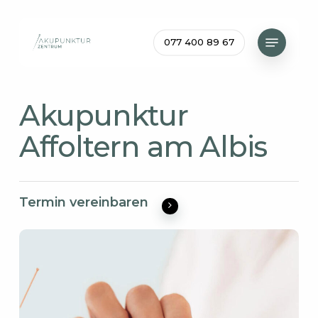
Skip
to
Menu
077 400 89 67
main
content
Akupunktur
Affoltern am Albis
Termin vereinbaren